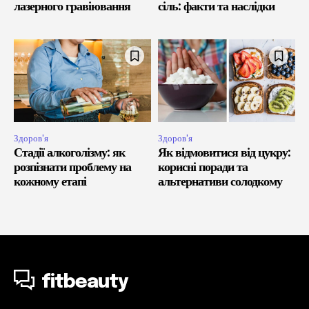
лазерного гравіювання
сіль: факти та наслідки
Здоров'я
Здоров'я
Стадії алкоголізму: як
Як відмовитися від цукру:
розпізнати проблему на
корисні поради та
кожному етапі
альтернативи солодкому
fitbeauty