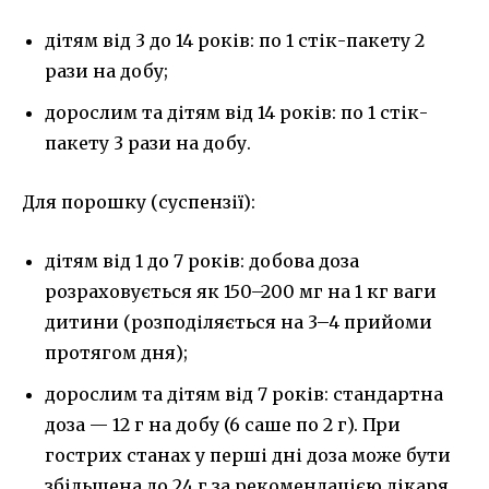
дітям від 3 до 14 років: по 1 стік-пакету 2
рази на добу;
дорослим та дітям від 14 років: по 1 стік-
пакету 3 рази на добу.
Для порошку (суспензії):
дітям від 1 до 7 років: добова доза
розраховується як 150–200 мг на 1 кг ваги
дитини (розподіляється на 3–4 прийоми
протягом дня);
дорослим та дітям від 7 років: стандартна
доза — 12 г на добу (6 саше по 2 г). При
гострих станах у перші дні доза може бути
збільшена до 24 г за рекомендацією лікаря.